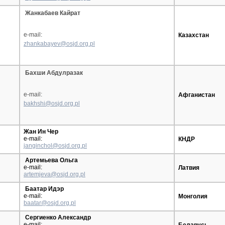
Жанкабаев Кайрат
e-mail:
Казахстан
zhankabayev@osjd.org.pl
Бахши Абдулразак
e-mail:
Афганистан
bakhshi@osjd.org.pl
Жан Ин Чер
e-mail:
КНДР
janginchol@osjd.org.pl
Артемьева Ольга
e-mail:
Латвия
artemjeva@osjd.org.pl
Баатар Идэр
e-mail:
Монголия
baatar@osjd.org.pl
Сергиенко Александр
e-mail: