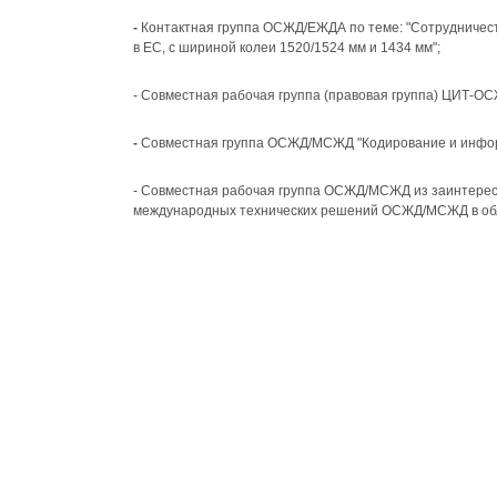
-
Контактная группа
ОСЖД/
ЕЖДА по теме: "Сотрудничес
в ЕС, с шириной колеи 1520/1524 мм и 1434 мм";
- Совместная рабочая группа (правовая группа) ЦИТ-
-
Совместная группа ОСЖД/МСЖД "Кодирование и инфор
- Совместная рабочая группа ОСЖД/МСЖД из заинтере
международных технических решений ОСЖД/МСЖД в обл