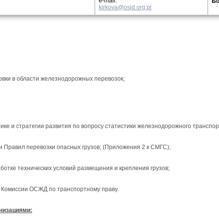
e-mail:
Бо
kirkova@osjd.org.pl
овки в области железнодорожных перевозок;
ике и стратегии развития по вопросу статистики железнодорожного транспо
 Правил перевозки опасных грузов; (Приложения 2 к СМГС);
ботке технических условий размещения и крепления грузов;
 Комиссии ОСЖД по транспортному праву.
низациями: