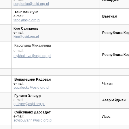
Беларусь
sergienko@osjd.org.pl
Танг Ван Зунг
e-mail:
Вьетнам
tang@osjd.org.pl
Ким Сангрюль
e-mail:
Республика Ко
kim@osjd.org.pl
Каролина Михайлова
e-mail:
Республика Ко
mykhailova@osjd.org.pl
Вопалецкий Радован
e-mail:
Чехия
vopalecky@osjd.org.pl
Гулиев Эльнур
e-mail:
Азербайджан
guliyev@osjd.org.pl
Сойсуванх Даосадет
e-mail:
Лаос
soysouvanh@osjd.org.pl