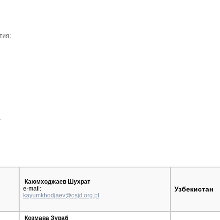
тия;
.
Каюмходжаев Шухрат
e-mail:
Узбекистан
kayumkhodjaev@osjd.org.pl
Козмава Зураб