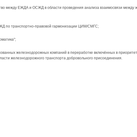
­тво между ЕЖДА и ОСЖД в области проведения анализа взаи­мосвязи между
ОСЖД по транспортно-правовой гармонизации ЦИМ/СМГС;
матика";
сованных железнодорожных компаний в переработке включённых в приорит
асти железнодорожного транспорта добровольного присоединения
.