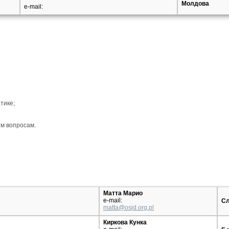
Молдова
e-mail:
тике;
ым вопросам.
Матта Марио
e-mail:
Сл
matta@osjd.org.pl
Киркова Кунка