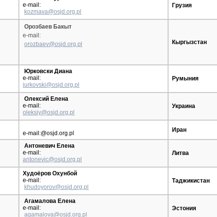
e-mail:
Грузия
kozmava@osjd.org.pl
Орозбаев Бакыт
e-mail:
Кыргызстан
orozbaev@osjd.org.pl
Юрковски Диана
e-mail:
Румыния
iurkovski@osjd.org.pl
Олексий Елена
e-mail:
Украина
oleksiy@osjd.org.pl
Иран
e-mail:@osjd.org.pl
Антоневич Елена
e-mail:
Литва
antonevic@osjd.org.pl
Худоёров Охунбой
e-mail:
Таджикистан
khudoyorov@osjd.org.pl
Агамалова Елена
e-mail:
Эстония
agamalova@osjd.org.pl