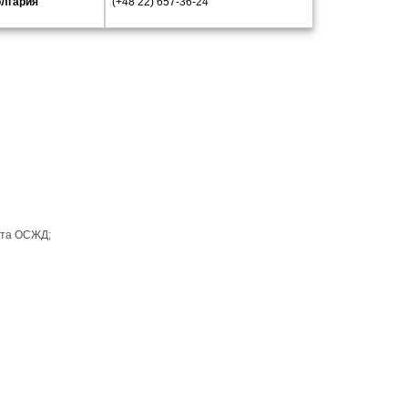
лгария
(+48 22) 657-36-24
рта ОСЖД;