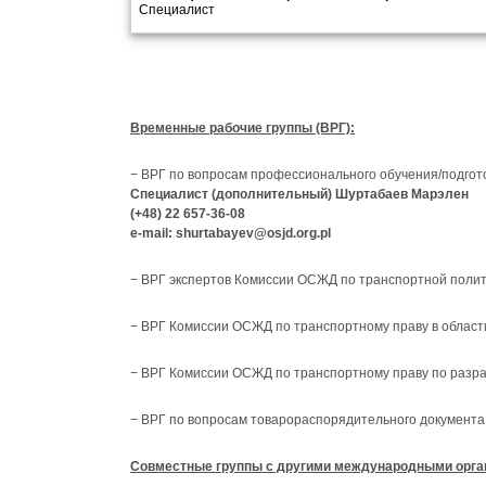
Специалист
Временные рабочие группы (ВРГ):
− ВРГ по вопросам профессионального обучения/подгот
Специалист (дополнительный) Шуртабаев Марэлен
(+48) 22 657-36-08
e-mail: shurtabayev@osjd.org.pl
− ВРГ экспертов Комиссии ОСЖД по транспортной полит
− ВРГ Комиссии ОСЖД по транспортному праву в области
− ВРГ Комиссии ОСЖД по транспортному праву по разра
− ВРГ по вопросам товарораспорядительного документа
Совместные группы с другими международными орга