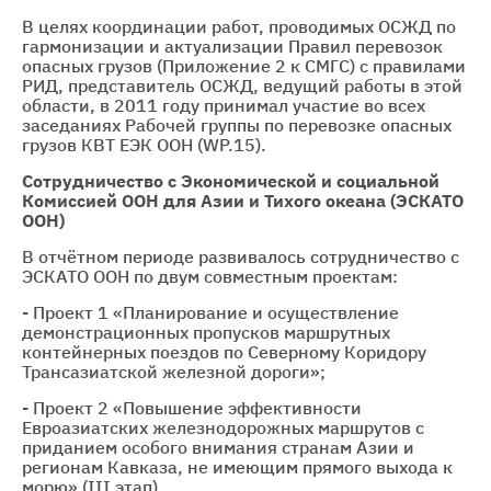
В целях координации работ, проводимых ОСЖД по
гармонизации и актуализации Правил перевозок
опасных грузов (Приложение 2 к СМГС) с правилами
РИД, представитель ОСЖД, ведущий работы в этой
области, в 2011 году принимал участие во всех
заседаниях Рабочей группы по перевозке опасных
грузов КВТ ЕЭК ООН (WP.15).
Сотрудничество с Экономической и социальной
Комиссией ООН для Азии и Тихого океана (ЭСКАТО
ООН)
В отчётном периоде развивалось сотрудничество с
ЭСКАТО ООН по двум совместным проектам:
- Проект 1 «Планирование и осуществление
демонстрационных пропусков маршрутных
контейнерных поездов по Северному Коридору
Трансазиатской железной дороги»;
- Проект 2 «Повышение эффективности
Евроазиатских железнодорожных маршрутов с
приданием особого внимания странам Азии и
регионам Кавказа, не имеющим прямого выхода к
морю» (III этап).